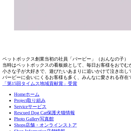
ペットボックス創業当初の社員「バービー」（おんなの子）
当時はペットボックスの看板娘として、毎日お客様をおでむ
小さな子が大好きで、遊びたいあまりに追いかけて泣き出し
バービーに会いにくるお客様も多く、みんなに愛される存在
「第15回タイムス地域貢献賞」受賞
Home
ホーム
Project
取り組み
Service
サービス
Rescued Dog Cat
保護犬猫情報
Photo Gallery
写真館
Shops
店舗・オンラインストア