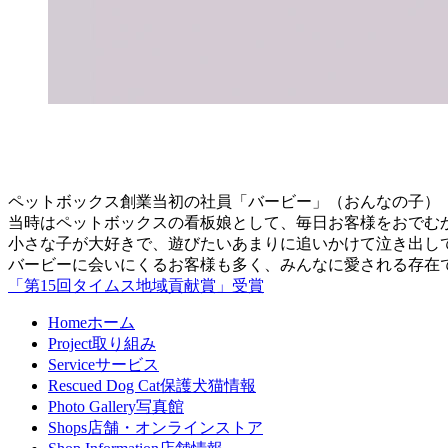
ペットボックス創業当初の社員「バービー」（おんなの子）
当時はペットボックスの看板娘として、毎日お客様をおでむ
小さな子が大好きで、遊びたいあまりに追いかけて泣き出し
バービーに会いにくるお客様も多く、みんなに愛される存在
「第15回タイムス地域貢献賞」受賞
Home
ホーム
Project
取り組み
Service
サービス
Rescued Dog Cat
保護犬猫情報
Photo Gallery
写真館
Shops
店舗・オンラインストア