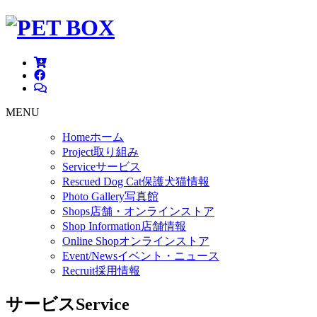
MENU
Home
ホーム
Project
取り組み
Service
サービス
Rescued Dog Cat
保護犬猫情報
Photo Gallery
写真館
Shops
店舗・オンラインストア
Shop Information
店舗情報
Online Shop
オンラインストア
Event/News
イベント・ニュース
Recruit
採用情報
サービス
Service