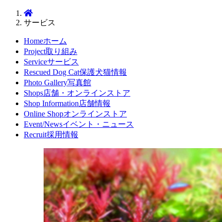
サービス
Home
ホーム
Project
取り組み
Service
サービス
Rescued Dog Cat
保護犬猫情報
Photo Gallery
写真館
Shops
店舗・オンラインストア
Shop Information
店舗情報
Online Shop
オンラインストア
Event/News
イベント・ニュース
Recruit
採用情報