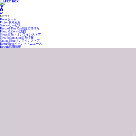
MENU
Home
ホーム
Project
取り組み
Service
サービス
Rescued Dog Cat
保護犬猫情報
Photo Gallery
写真館
Shops
店舗・オンラインストア
Shop Information
店舗情報
Online Shop
オンラインストア
Event/News
イベント・ニュース
Recruit
採用情報