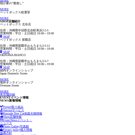
MORE
我が家の”最推し”
MORE
ペットボックス総選挙
MORE
SHOP
店舗紹介
ペットボックス 北谷店
住所：沖縄県中頭郡北谷町美浜2-2-5
営業時間：平日・土日祝日 10:00～19:00
MAP
ペットボックス 那覇店
住所：沖縄県那覇市おもろまち3-5-11
営業時間：平日・土日祝日 10:00～19:00
MAP
OKINAWA BIANCO
住所：沖縄県那覇市おもろまち3-5-7
営業時間：平日・土日祝日 10:00～19:00
MAP
国内オンラインショップ
Japan Domestic Stores
MORE
海外オンラインショップ
Overseas Stores
MORE
各店舗詳細
EVENT
イベント情報
NEWS
新着情報
Project
取り組み
Service
サービス
Rescude Dog Cat
保護犬猫情報
Shop
店舗情報
Event/News
イベント・
ニュース
Photo Gallery
写真館
Privacy policy
個人情報
保護方針