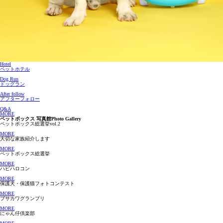
Hotel
ペットホテル
Dog Run
ドッグラン
After follow
アフターフォロー
Q&A
MORE
ペットボックス 写真館
Photo Gallery
ペットボックス総選挙vol.2
MORE
大切な家族紹介します
MORE
ペットボックス総選挙
MORE
ハピハロコン
MORE
保護犬・保護猫フォトコンテスト
MORE
ブサカワグランプリ
MORE
にゃん仔倶楽部