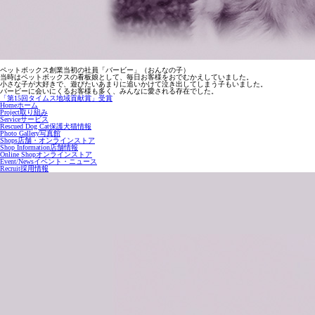
ペットボックス創業当初の社員「バービー」（おんなの子）
当時はペットボックスの看板娘として、毎日お客様をおでむかえしていました。
小さな子が大好きで、遊びたいあまりに追いかけて泣き出してしまう子もいました。
バービーに会いにくるお客様も多く、みんなに愛される存在でした。
「第15回タイムス地域貢献賞」受賞
Home
ホーム
Project
取り組み
Service
サービス
Rescued Dog Cat
保護犬猫情報
Photo Gallery
写真館
Shops
店舗・オンラインストア
Shop Information
店舗情報
Online Shop
オンラインストア
Event/News
イベント・ニュース
Recruit
採用情報