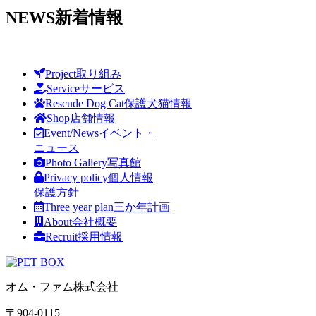
NEWS
新着情報
Project
取り組み
Service
サービス
Rescude Dog Cat
保護犬猫情報
Shop
店舗情報
Event/News
イベント・
ニュース
Photo Gallery
写真館
Privacy policy
個人情報
保護方針
Three year plan
三か年計画
About
会社概要
Recruit
採用情報
オム・ファム株式会社
〒904-0115