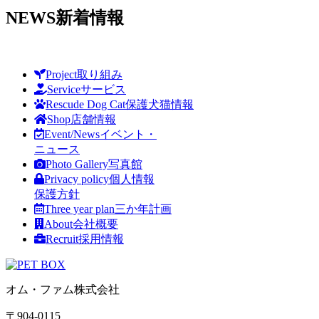
NEWS
新着情報
Project
取り組み
Service
サービス
Rescude Dog Cat
保護犬猫情報
Shop
店舗情報
Event/News
イベント・
ニュース
Photo Gallery
写真館
Privacy policy
個人情報
保護方針
Three year plan
三か年計画
About
会社概要
Recruit
採用情報
オム・ファム株式会社
〒904-0115