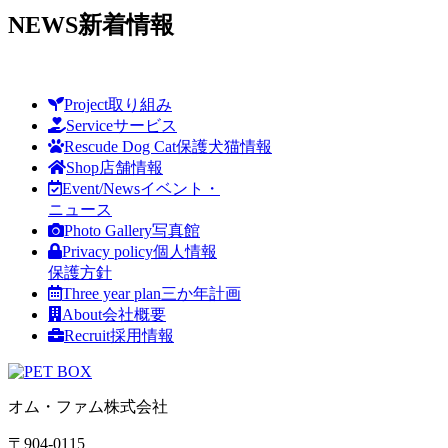
NEWS
新着情報
Project
取り組み
Service
サービス
Rescude Dog Cat
保護犬猫情報
Shop
店舗情報
Event/News
イベント・
ニュース
Photo Gallery
写真館
Privacy policy
個人情報
保護方針
Three year plan
三か年計画
About
会社概要
Recruit
採用情報
オム・ファム株式会社
〒904-0115