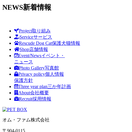
NEWS
新着情報
Project
取り組み
Service
サービス
Rescude Dog Cat
保護犬猫情報
Shop
店舗情報
Event/News
イベント・
ニュース
Photo Gallery
写真館
Privacy policy
個人情報
保護方針
Three year plan
三か年計画
About
会社概要
Recruit
採用情報
オム・ファム株式会社
〒904-0115