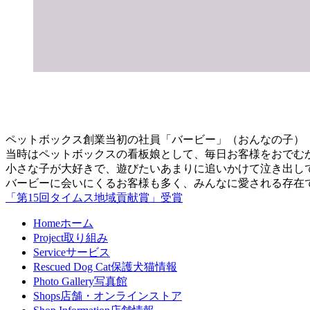
ペットボックス創業当初の社員「バービー」（おんなの子）
当時はペットボックスの看板娘として、毎日お客様をおでむ
小さな子が大好きで、遊びたいあまりに追いかけて泣き出し
バービーに会いにくるお客様も多く、みんなに愛される存在
「第15回タイムス地域貢献賞」受賞
Home
ホーム
Project
取り組み
Service
サービス
Rescued Dog Cat
保護犬猫情報
Photo Gallery
写真館
Shops
店舗・オンラインストア